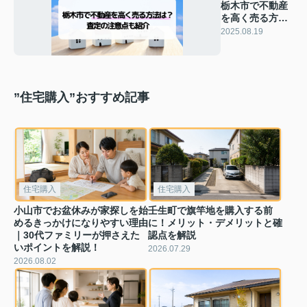
栃木市で不動産
を高く売る方法
は？査定の注意
2025.08.19
点も紹介
”住宅購入”おすすめ記事
住宅購入
住宅購入
小山市でお盆休みが家探しを始
壬生町で旗竿地を購入する前
めるきっかけになりやすい理由
に！メリット・デメリットと確
｜30代ファミリーが押さえた
認点を解説
いポイントを解説！
2026.07.29
2026.08.02