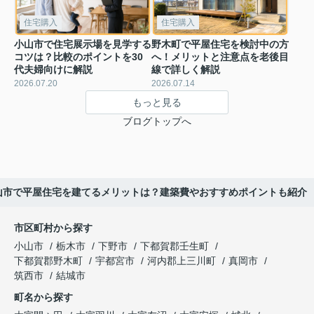
住宅購入
住宅購入
小山市で住宅展示場を見学する
野木町で平屋住宅を検討中の方
コツは？比較のポイントを30
へ！メリットと注意点を老後目
代夫婦向けに解説
線で詳しく解説
2026.07.20
2026.07.14
もっと見る
ブログトップへ
山市で平屋住宅を建てるメリットは？建築費やおすすめポイントも紹介
市区町村から探す
小山市
栃木市
下野市
下都賀郡壬生町
下都賀郡野木町
宇都宮市
河内郡上三川町
真岡市
筑西市
結城市
町名から探す