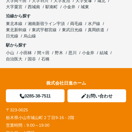
大字間々田
大字羽川
大字友沼
大字安塚
城北
大字粟宮
西城南
駅南町
小金井
城東
沿線から探す
東北本線
湘南新宿ライン宇須
両毛線
水戸線
東北新幹線
東武宇都宮線
東武日光線
真岡鉄道
日光線
烏山線
駅から探す
小山
小田林
間々田
野木
思川
小金井
結城
自治医大
国谷
石橋
株式会社日進ホーム
0285-38-7511
お問い合わせ
〒323-0025
栃木県小山市城山町２丁目9-16 - 2階
営業時間：
9:00～19:00