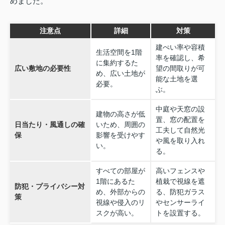
めました。
注意点
詳細
対策
建ぺい率や容積
生活空間を1階
率を確認し、希
に集約するた
広い敷地の必要性
望の間取りが可
め、広い土地が
能な土地を選
必要。
ぶ。
中庭や天窓の設
建物の高さが低
置、窓の配置を
日当たり・風通しの確
いため、周囲の
工夫して自然光
保
影響を受けやす
や風を取り入れ
い。
る。
すべての部屋が
高いフェンスや
1階にあるた
植栽で視線を遮
防犯・プライバシー対
め、外部からの
る、防犯ガラス
策
視線や侵入のリ
やセンサーライ
スクが高い。
トを設置する。