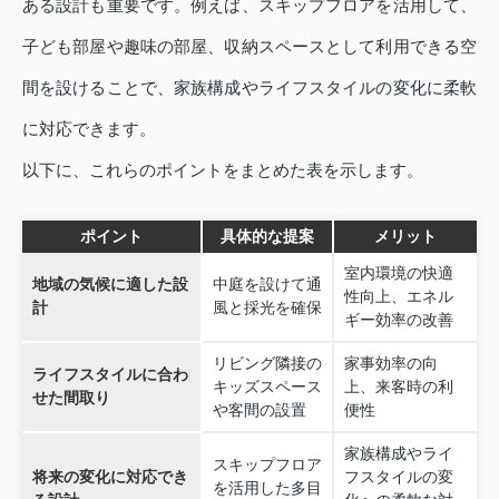
ある設計も重要です。例えば、スキップフロアを活用して、
子ども部屋や趣味の部屋、収納スペースとして利用できる空
間を設けることで、家族構成やライフスタイルの変化に柔軟
に対応できます。
以下に、これらのポイントをまとめた表を示します。
ポイント
具体的な提案
メリット
室内環境の快適
地域の気候に適した設
中庭を設けて通
性向上、エネル
計
風と採光を確保
ギー効率の改善
リビング隣接の
家事効率の向
ライフスタイルに合わ
キッズスペース
上、来客時の利
せた間取り
や客間の設置
便性
家族構成やライ
スキップフロア
将来の変化に対応でき
フスタイルの変
を活用した多目