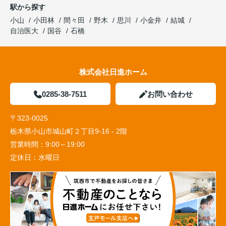
駅から探す
小山
小田林
間々田
野木
思川
小金井
結城
自治医大
国谷
石橋
株式会社日進ホーム
0285-38-7511
お問い合わせ
〒323-0025
栃木県小山市城山町２丁目9-16 - 2階
営業時間：
9:00～19:00
定休日：
水曜日