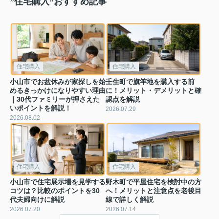
”住宅購入”おすすめ記事
住宅購入
住宅購入
小山市でお盆休みが家探しを始
壬生町で旗竿地を購入する前
めるきっかけになりやすい理由
に！メリット・デメリットと確
｜30代ファミリーが押さえた
認点を解説
いポイントを解説！
2026.07.29
2026.08.02
住宅購入
住宅購入
小山市で住宅展示場を見学する
野木町で平屋住宅を検討中の方
コツは？比較のポイントを30
へ！メリットと注意点を老後目
代夫婦向けに解説
線で詳しく解説
2026.07.20
2026.07.14