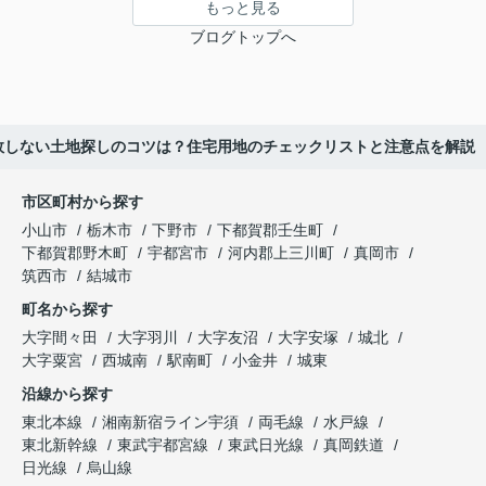
もっと見る
ブログトップへ
敗しない土地探しのコツは？住宅用地のチェックリストと注意点を解説
市区町村から探す
小山市
栃木市
下野市
下都賀郡壬生町
下都賀郡野木町
宇都宮市
河内郡上三川町
真岡市
筑西市
結城市
町名から探す
大字間々田
大字羽川
大字友沼
大字安塚
城北
大字粟宮
西城南
駅南町
小金井
城東
沿線から探す
東北本線
湘南新宿ライン宇須
両毛線
水戸線
東北新幹線
東武宇都宮線
東武日光線
真岡鉄道
日光線
烏山線