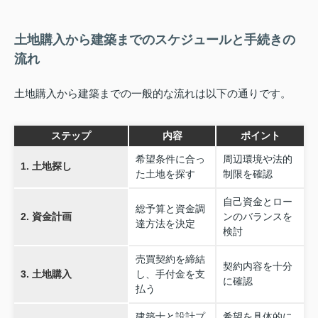
土地購入から建築までのスケジュールと手続きの
流れ
土地購入から建築までの一般的な流れは以下の通りです。
ステップ
内容
ポイント
希望条件に合っ
周辺環境や法的
1. 土地探し
た土地を探す
制限を確認
自己資金とロー
総予算と資金調
2. 資金計画
ンのバランスを
達方法を決定
検討
売買契約を締結
契約内容を十分
3. 土地購入
し、手付金を支
に確認
払う
建築士と設計プ
希望を具体的に