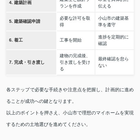
4. 建築計画
ランを作成
伝える
必要な許可を取
小山市の建築基
5. 建築確認申請
得
準を遵守
進捗を定期的に
6. 着工
工事を開始
確認
建物の完成後、
最終確認を怠ら
7. 完成・引き渡し
引き渡しを受け
ない
る
各ステップで必要な手続きや注意点を把握し、計画的に進め
ることが成功への鍵となります。
以上のポイントを押さえ、小山市で理想のマイホームを実現
するための土地選びを進めてください。