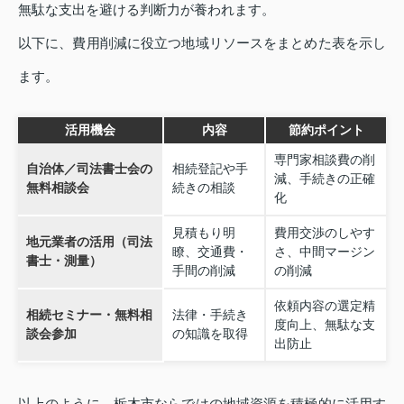
無駄な支出を避ける判断力が養われます。
以下に、費用削減に役立つ地域リソースをまとめた表を示し
ます。
活用機会
内容
節約ポイント
専門家相談費の削
自治体／司法書士会の
相続登記や手
減、手続きの正確
無料相談会
続きの相談
化
見積もり明
費用交渉のしやす
地元業者の活用（司法
瞭、交通費・
さ、中間マージン
書士・測量）
手間の削減
の削減
依頼内容の選定精
相続セミナー・無料相
法律・手続き
度向上、無駄な支
談会参加
の知識を取得
出防止
以上のように、栃木市ならではの地域資源を積極的に活用す