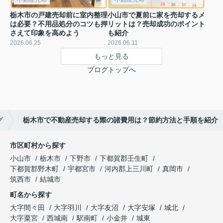
栃木市の戸建売却前に室内整理
小山市で夏前に家を売却するメ
は必要？不用品処分のコツも押
リットは？売却成功のポイント
さえて印象を高めよう
も紹介
2026.06.25
2026.06.11
もっと見る
ブログトップへ
グ
栃木市で不動産売却する際の諸費用は？節約方法と手順を紹介
市区町村から探す
小山市
栃木市
下野市
下都賀郡壬生町
下都賀郡野木町
宇都宮市
河内郡上三川町
真岡市
筑西市
結城市
町名から探す
大字間々田
大字羽川
大字友沼
大字安塚
城北
大字粟宮
西城南
駅南町
小金井
城東