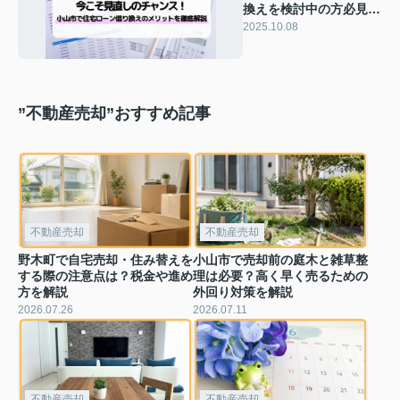
換えを検討中の方必見！
金利や返済見直しのメリ
2025.10.08
ットデメリットもご紹介
”不動産売却”おすすめ記事
不動産売却
不動産売却
野木町で自宅売却・住み替えを
小山市で売却前の庭木と雑草整
する際の注意点は？税金や進め
理は必要？高く早く売るための
方を解説
外回り対策を解説
2026.07.26
2026.07.11
不動産売却
不動産売却