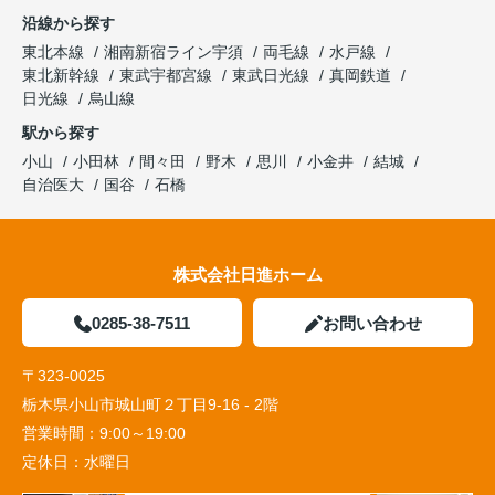
沿線から探す
東北本線
湘南新宿ライン宇須
両毛線
水戸線
東北新幹線
東武宇都宮線
東武日光線
真岡鉄道
日光線
烏山線
駅から探す
小山
小田林
間々田
野木
思川
小金井
結城
自治医大
国谷
石橋
株式会社日進ホーム
0285-38-7511
お問い合わせ
〒323-0025
栃木県小山市城山町２丁目9-16 - 2階
営業時間：
9:00～19:00
定休日：
水曜日