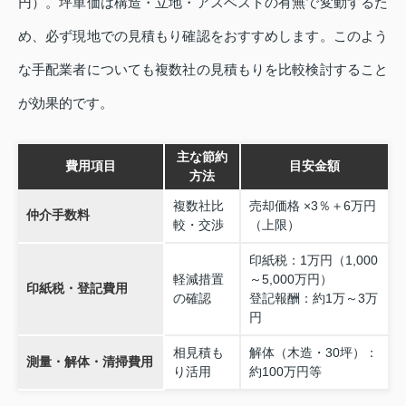
円）。坪単価は構造・立地・アスベストの有無で変動するた
め、必ず現地での見積もり確認をおすすめします。このよう
な手配業者についても複数社の見積もりを比較検討すること
が効果的です。
主な節約
費用項目
目安金額
方法
複数社比
売却価格 ×3％＋6万円
仲介手数料
較・交渉
（上限）
印紙税：1万円（1,000
軽減措置
～5,000万円）
印紙税・登記費用
の確認
登記報酬：約1万～3万
円
相見積も
解体（木造・30坪）：
測量・解体・清掃費用
り活用
約100万円等