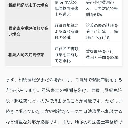
請 or 地域の
等の必須費用の
相続登記が未了の場合
低価格司法書
み、自力対応で報
士を選ぶ
酬を削減
取得費加算に
譲渡の際の諸税を
固定資産税評価額が高
よる譲渡所得
適正に計算し、節
い場合
税の軽減
税につなげる
戸籍等の書類
重複取得をさけ、
相続人間の共同作業
収集を共有し
費用と手間を軽減
て効率化
まず、相続登記がまだの場合には、ご自身で登記申請をする
方法があります。司法書士の報酬を避け、実費（登録免許
税・郵送費など）のみで済ませることが可能です。ただし手
続きに慣れていない方や複雑なケースでは法務局へ相談する
など慎重な対応が必要です。また、地域の司法書士事務所で