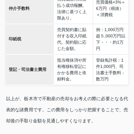
売買価格×3%＋
払う成功報酬。
仲介手数料
6万円（税抜）
法律に基づく上
＋消費税
限あり。
売買契約書に貼
例：1,000万円
付する収入印紙
超５,000万円以
印紙税
代。契約額に応
下・・・約1万
じた金額。
円
抵当権抹消や所
登録免許税：1
有権移転登記に
件1,000円、司
登記・司法書士費用
かかる費用と依
法書士手数料：
頼料金。
数万円
以上が、栃木市で不動産の売却をお考えの際に必要となる代
表的な諸費用です。この費用をしっかり把握することで、売
却後の手取り金額を見通しやすくなります。