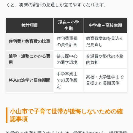
くと、将来の家計の見通しが立てやすくなります。
現在～小学
検討項目
中学生～高校生期
生期
住宅費重視
教育費増加を見込ん
住宅費と教育費の比重
の資金計画
だ見直し
通学・通塾にかかる費
徒歩圏中心
交通費や塾代の本格
用
の通学環境
的負担
中学卒業ま
高校・大学進学まで
将来の進学と居住期間
での居住想
見据えた長期居住
定
小山市で子育て世帯が後悔しないための確
認事項