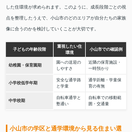
した住環境が求められます。このように、成長段階ごとの視
点を整理したうえで、小山市のどのエリアが自分たちの家族
像に合うのかを検討していくことが大切です。
重視したい住
子どもの年齢段階
小山市での確認例
環境
園への送迎の
近隣の保育施設・
幼稚園・保育園期
しやすさ
一時預かり
安全な通学路
通学距離・学童保
小学校低学年期
と学童
育の有無
自転車通学と
自転車での移動範
中学校期
塾通い
囲・交通量
小山市の学区と通学環境から見る住まい選