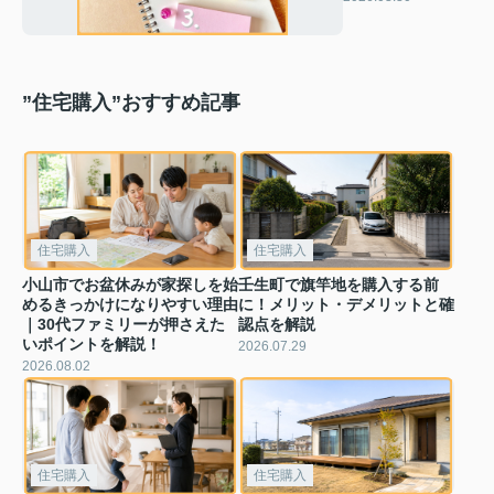
ト3つを紹介
”住宅購入”おすすめ記事
住宅購入
住宅購入
小山市でお盆休みが家探しを始
壬生町で旗竿地を購入する前
めるきっかけになりやすい理由
に！メリット・デメリットと確
｜30代ファミリーが押さえた
認点を解説
いポイントを解説！
2026.07.29
2026.08.02
住宅購入
住宅購入