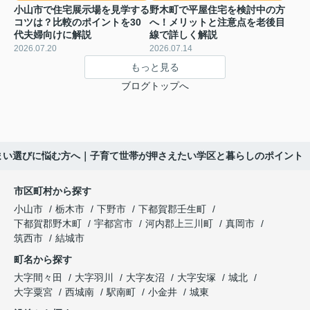
小山市で住宅展示場を見学する
野木町で平屋住宅を検討中の方
コツは？比較のポイントを30
へ！メリットと注意点を老後目
代夫婦向けに解説
線で詳しく解説
2026.07.20
2026.07.14
もっと見る
ブログトップへ
まい選びに悩む方へ｜子育て世帯が押さえたい学区と暮らしのポイント
市区町村から探す
小山市
栃木市
下野市
下都賀郡壬生町
下都賀郡野木町
宇都宮市
河内郡上三川町
真岡市
筑西市
結城市
町名から探す
大字間々田
大字羽川
大字友沼
大字安塚
城北
大字粟宮
西城南
駅南町
小金井
城東