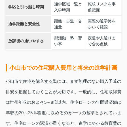
通学区域一覧と
転校リスクを事
学区と引っ越し時期
入学時期
前把握
距離・歩道・交
実際の通学路を
通学距離と安全性
通量
歩いて確認
部活動・塾・習
夜道や人通りま
放課後の通いやすさ
い事
で含め点検
小山市での住宅購入費用と将来の進学計画
小山市で住宅を購入する際には、まず無理のない購入予算の
目安を把握しておくことが大切です。一般的に、住宅取得費
は世帯年収のおよそ5～8倍以内、住宅ローンの年間返済額は
年収の20～25％程度に収めるのが一つの基準とされていま
す。住宅ローンの返済が重くなると、進学にかかる教育費の