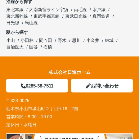
沿線から探す
東北本線
湘南新宿ライン宇須
両毛線
水戸線
東北新幹線
東武宇都宮線
東武日光線
真岡鉄道
日光線
烏山線
駅から探す
小山
小田林
間々田
野木
思川
小金井
結城
自治医大
国谷
石橋
株式会社日進ホーム
0285-38-7511
お問い合わせ
〒323-0025
栃木県小山市城山町２丁目9-16 - 2階
営業時間：
9:00～19:00
定休日：
水曜日