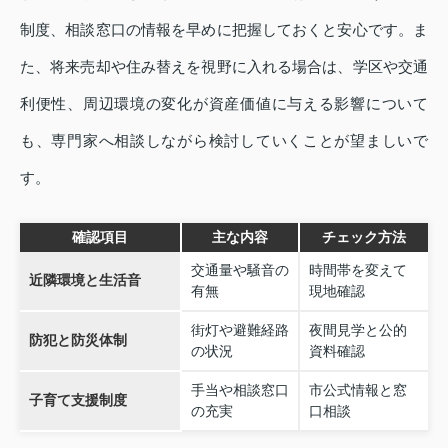
制度、相談窓口の情報を早めに把握しておくと安心です。ま
た、将来売却や住み替えを視野に入れる場合は、学区や交通
利便性、周辺環境の変化が資産価値に与える影響について
も、専門家へ相談しながら検討していくことが望ましいで
す。
確認項目
主な内容
チェック方法
交通量や騒音の
時間帯を変えて
近隣環境と生活音
有無
現地確認
街灯や避難経路
夜間見学と公的
防犯と防災体制
の状況
資料確認
手当や相談窓口
市公式情報と窓
子育て支援制度
の充実
口相談