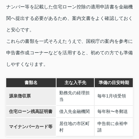
ナンバー等を記載した住宅ローン控除の適用申請書を金融機
関へ提出する必要があるため、案内文書をよく確認しておく
と安心です。
これらの書類を一式そろえたうえで、国税庁の案内を参考に
申告書作成コーナーなどを活用すると、初めての方でも準備
しやすくなります。
書類名
主な入手先
準備の目安時期
勤務先の経理担
源泉徴収票
毎年1月頃受領
当
住宅ローン残高証明書
借入先金融機関
毎年秋〜冬郵送
居住地の市区町
申告前に余裕申
マイナンバーカード等
村
請