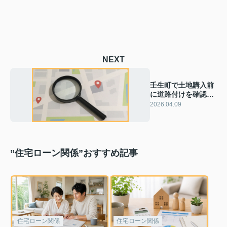
NEXT
壬生町で土地購入前
に道路付けを確認！
接道条件を理解して
2026.04.09
安心の家づくり
”住宅ローン関係”おすすめ記事
住宅ローン関係
住宅ローン関係