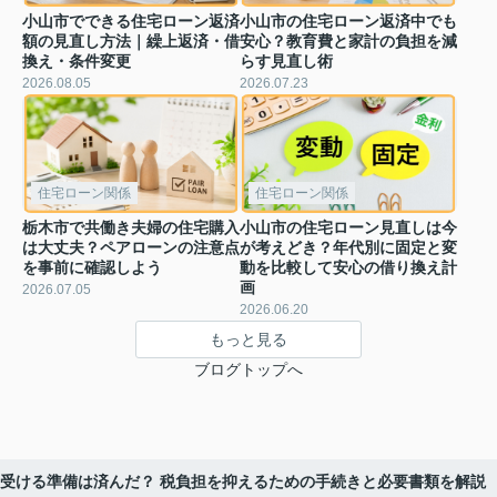
小山市でできる住宅ローン返済
小山市の住宅ローン返済中でも
額の見直し方法｜繰上返済・借
安心？教育費と家計の負担を減
換え・条件変更
らす見直し術
2026.08.05
2026.07.23
住宅ローン関係
住宅ローン関係
栃木市で共働き夫婦の住宅購入
小山市の住宅ローン見直しは今
は大丈夫？ペアローンの注意点
が考えどき？年代別に固定と変
を事前に確認しよう
動を比較して安心の借り換え計
画
2026.07.05
2026.06.20
もっと見る
ブログトップへ
受ける準備は済んだ？ 税負担を抑えるための手続きと必要書類を解説