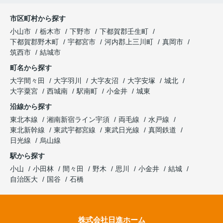
市区町村から探す
小山市
栃木市
下野市
下都賀郡壬生町
下都賀郡野木町
宇都宮市
河内郡上三川町
真岡市
筑西市
結城市
町名から探す
大字間々田
大字羽川
大字友沼
大字安塚
城北
大字粟宮
西城南
駅南町
小金井
城東
沿線から探す
東北本線
湘南新宿ライン宇須
両毛線
水戸線
東北新幹線
東武宇都宮線
東武日光線
真岡鉄道
日光線
烏山線
駅から探す
小山
小田林
間々田
野木
思川
小金井
結城
自治医大
国谷
石橋
株式会社日進ホーム