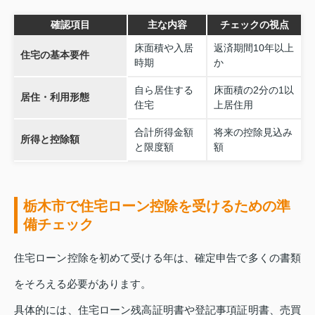
確認項目
主な内容
チェックの視点
床面積や入居
返済期間10年以上
住宅の基本要件
時期
か
自ら居住する
床面積の2分の1以
居住・利用形態
住宅
上居住用
合計所得金額
将来の控除見込み
所得と控除額
と限度額
額
栃木市で住宅ローン控除を受けるための準
備チェック
住宅ローン控除を初めて受ける年は、確定申告で多くの書類
をそろえる必要があります。
具体的には、住宅ローン残高証明書や登記事項証明書、売買