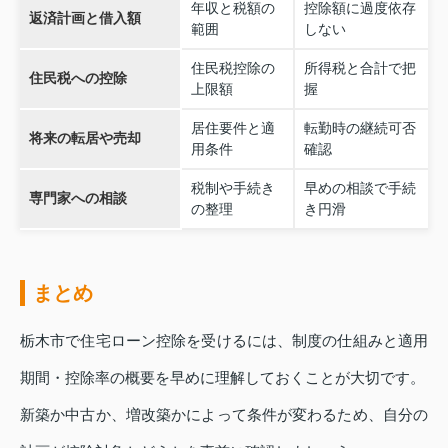
年収と税額の
控除額に過度依存
返済計画と借入額
範囲
しない
住民税控除の
所得税と合計で把
住民税への控除
上限額
握
居住要件と適
転勤時の継続可否
将来の転居や売却
用条件
確認
税制や手続き
早めの相談で手続
専門家への相談
の整理
き円滑
まとめ
栃木市で住宅ローン控除を受けるには、制度の仕組みと適用
期間・控除率の概要を早めに理解しておくことが大切です。
新築か中古か、増改築かによって条件が変わるため、自分の