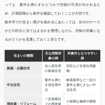
っても、要件を満たすかどうかで控除の可否が分かれるた
め、計画段階から条件を確認しておくことが大切です。
栃木市での住まい選びを進めるにあたっては、自分のケース
がどの区分に当てはまるかを整理しながら、控除の対象にな
るかどうかを見通しておくと安心です。
主な控除対
対象外となりやすい
住まいの種類
象の例
例
自ら居住用
別荘など非居住用建
新築・分譲住宅
の新築住宅
物
要件を満た
耐震基準など一定の
中古住宅
す居住用中
要件を満たさない中
古
古住宅
一定規模以
小規模な修繕や模様
増改築・リフォーム
上の増改築