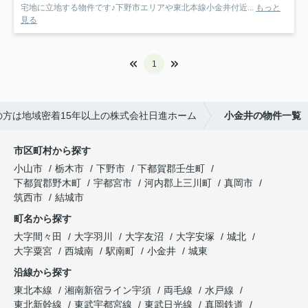
宅地に立地する物件です♪下野市エリアや東北本線小金井付近...
もっと
見る
1
方は地域密着15年以上の株式会社日進ホーム
小金井の物件一覧
市区町村から探す
小山市
栃木市
下野市
下都賀郡壬生町
下都賀郡野木町
宇都宮市
河内郡上三川町
真岡市
筑西市
結城市
町名から探す
大字間々田
大字羽川
大字友沼
大字安塚
城北
大字粟宮
西城南
駅南町
小金井
城東
沿線から探す
東北本線
湘南新宿ライン宇須
両毛線
水戸線
東北新幹線
東武宇都宮線
東武日光線
真岡鉄道