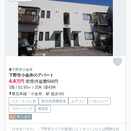
下野市小金井
下野市小金井のアパート
4.6
万円
管理/共益費550円
1階 / 51.93㎡ / 2DK /築43年
東北本線「小金井」駅 徒歩3分
バス・トイレ別
室内洗濯機置場
エアコン
バルコニー
フローリング
電気有
礼0
即入居可
「けやきハウス」：下野市エリアの新居にピッタリ♪こちらは閑静な住