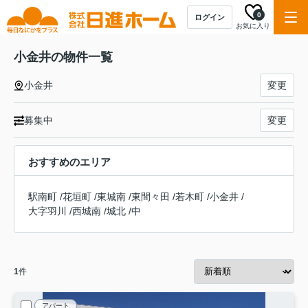
0
ログイン
お気に入り
小金井の物件一覧
小金井
変更
募集中
変更
おすすめのエリア
駅南町
/
花垣町
/
東城南
/
東間々田
/
若木町
/
小金井
/
大字羽川
/
西城南
/
城北
/
中
1
件
アパート