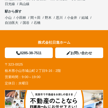
日光線
烏山線
駅から探す
小山
小田林
間々田
野木
思川
小金井
結城
自治医大
国谷
石橋
株式会社日進ホーム
0285-38-7511
お問い合わせ
〒323-0025
栃木県小山市城山町２丁目9-16 - 2階
営業時間：
9:00～19:00
定休日：
水曜日