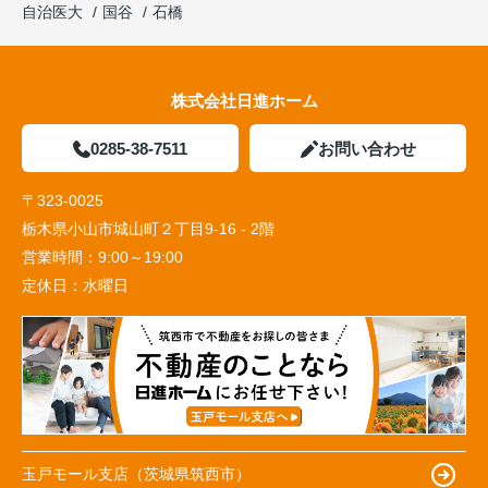
自治医大
国谷
石橋
株式会社日進ホーム
0285-38-7511
お問い合わせ
〒323-0025
栃木県小山市城山町２丁目9-16 - 2階
営業時間：
9:00～19:00
定休日：
水曜日
玉戸モール支店（茨城県筑西市）