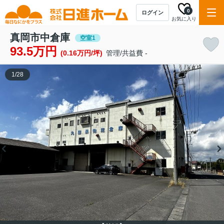
0
ログイン
お気に入り
真岡市中倉庫
空室1
93.5万円
(0.16万円/坪)
管理/共益費 -
1
/
28