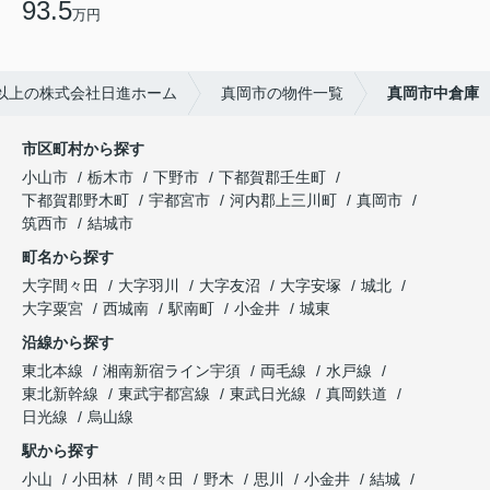
93.5
万円
以上の株式会社日進ホーム
真岡市の物件一覧
真岡市中倉庫
市区町村から探す
小山市
栃木市
下野市
下都賀郡壬生町
下都賀郡野木町
宇都宮市
河内郡上三川町
真岡市
筑西市
結城市
町名から探す
大字間々田
大字羽川
大字友沼
大字安塚
城北
大字粟宮
西城南
駅南町
小金井
城東
沿線から探す
東北本線
湘南新宿ライン宇須
両毛線
水戸線
東北新幹線
東武宇都宮線
東武日光線
真岡鉄道
日光線
烏山線
駅から探す
小山
小田林
間々田
野木
思川
小金井
結城