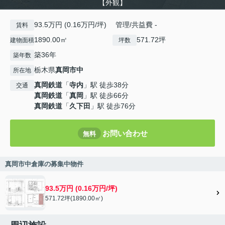
【外観】
93.5万円 (0.16万円/坪) 管理/共益費 -
賃料
1890.00㎡
571.72坪
建物面積
坪数
築36年
築年数
栃木県
真岡市
中
所在地
真岡鉄道
「
寺内
」駅 徒歩38分
交通
真岡鉄道
「
真岡
」駅 徒歩66分
真岡鉄道
「
久下田
」駅 徒歩76分
お問い合わせ
無料
真岡市中倉庫の募集中物件
93.5万円 (0.16万円/坪)
571.72坪(1890.00㎡)