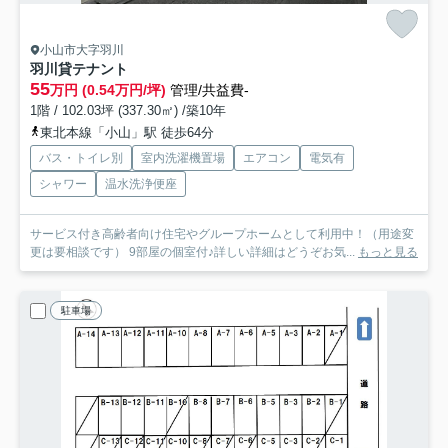
小山市大字羽川
羽川貸テナント
55
万円 (0.54万円/坪)
管理/共益費-
1階 / 102.03坪 (337.30㎡) /築10年
東北本線「小山」駅 徒歩64分
バス・トイレ別
室内洗濯機置場
エアコン
電気有
シャワー
温水洗浄便座
サービス付き高齢者向け住宅やグループホームとして利用中！（用途変
更は要相談です） 9部屋の個室付♪詳しい詳細はどうぞお気...
もっと見る
駐車場