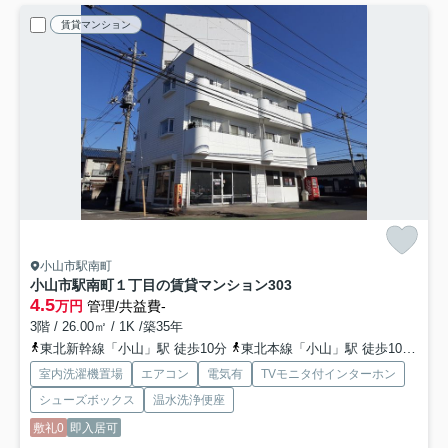
賃貸マンション
小山市駅南町
小山市駅南町１丁目の賃貸マンション
303
4.5
万円
管理/共益費-
3階 / 26.00㎡ / 1K /築35年
東北新幹線「小山」駅 徒歩10分
東北本線「小山」駅 徒歩10分
両
室内洗濯機置場
エアコン
電気有
TVモニタ付インターホン
シューズボックス
温水洗浄便座
敷礼0
即入居可