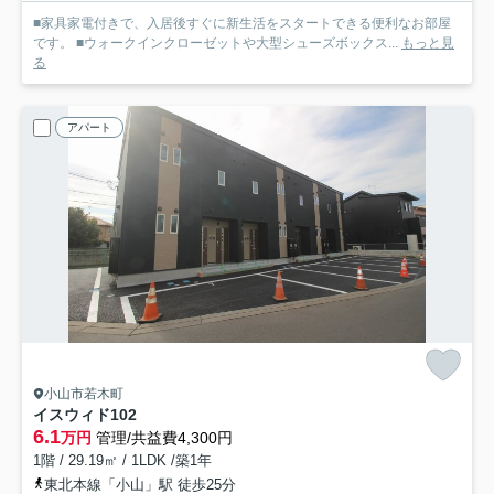
■家具家電付きで、入居後すぐに新生活をスタートできる便利なお部屋
です。 ■ウォークインクローゼットや大型シューズボックス...
もっと見
る
アパート
小山市若木町
イスウィド
102
6.1
万円
管理/共益費4,300円
1階 / 29.19㎡ / 1LDK /築1年
東北本線「小山」駅 徒歩25分