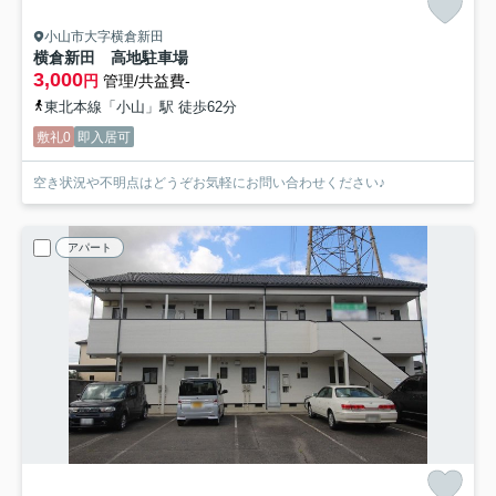
小山市大字横倉新田
横倉新田 高地駐車場
3,000
円
管理/共益費-
東北本線「小山」駅 徒歩62分
敷礼0
即入居可
空き状況や不明点はどうぞお気軽にお問い合わせください♪
アパート