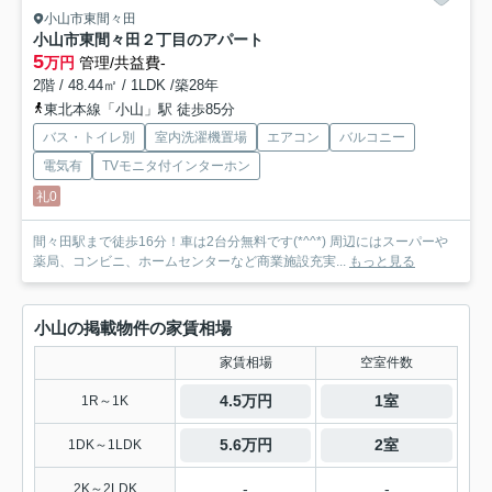
小山市東間々田
小山市東間々田２丁目のアパート
5
万円
管理/共益費-
2階 / 48.44㎡ / 1LDK /築28年
東北本線「小山」駅 徒歩85分
バス・トイレ別
室内洗濯機置場
エアコン
バルコニー
電気有
TVモニタ付インターホン
礼0
間々田駅まで徒歩16分！車は2台分無料です(*^^*) 周辺にはスーパーや
薬局、コンビニ、ホームセンターなど商業施設充実...
もっと見る
小山の掲載物件の家賃相場
家賃相場
空室件数
4.5万円
1室
1R～1K
5.6万円
2室
1DK～1LDK
-
-
2K～2LDK