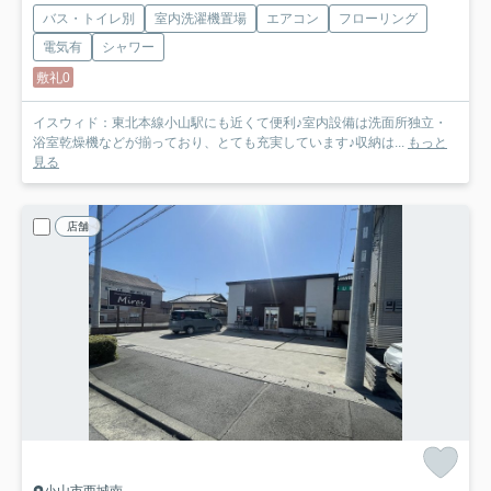
バス・トイレ別
室内洗濯機置場
エアコン
フローリング
電気有
シャワー
敷礼0
イスウィド：東北本線小山駅にも近くて便利♪室内設備は洗面所独立・
浴室乾燥機などが揃っており、とても充実しています♪収納は...
もっと
見る
店舗