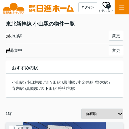
0
ログイン
お気に入り
東北新幹線 小山駅の物件一覧
小山駅
変更
募集中
変更
おすすめの駅
小山駅
/
小田林駅
/
間々田駅
/
思川駅
/
小金井駅
/
野木駅
/
寺内駅
/
真岡駅
/
久下田駅
/
宇都宮駅
13
件
店舗一部