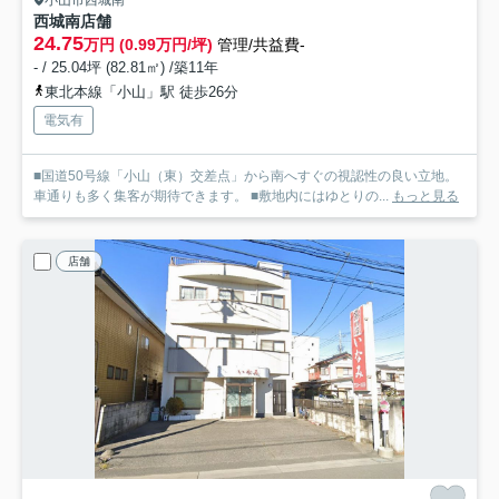
小山市西城南
西城南店舗
24.75
万円 (0.99万円/坪)
管理/共益費-
- / 25.04坪 (82.81㎡) /築11年
東北本線「小山」駅 徒歩26分
電気有
■国道50号線「小山（東）交差点」から南へすぐの視認性の良い立地。
車通りも多く集客が期待できます。 ■敷地内にはゆとりの...
もっと見る
店舗