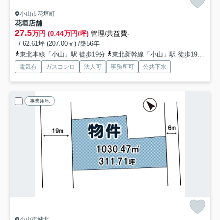
小山市花垣町
花垣店舗
27.5
万円 (0.44万円/坪)
管理/共益費-
- / 62.61坪 (207.00㎡) /築56年
東北本線「小山」駅 徒歩19分
東北新幹線「小山」駅 徒歩19分
湘
電気有
ガスコンロ
法人可
事務所可
公共下水
事業用地
小山市城北