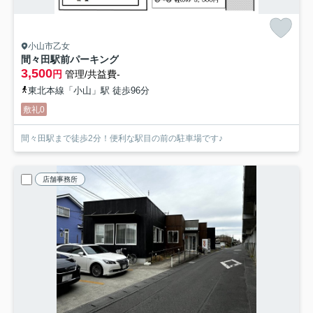
小山市乙女
間々田駅前パーキング
3,500
円
管理/共益費-
東北本線「小山」駅 徒歩96分
敷礼0
間々田駅まで徒歩2分！便利な駅目の前の駐車場です♪
店舗事務所