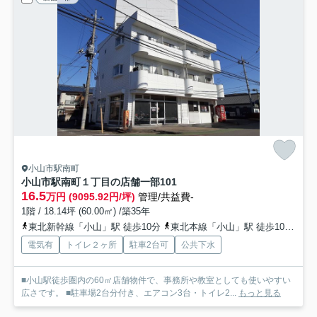
小山市駅南町
小山市駅南町１丁目の店舗一部
101
16.5
万円 (9095.92円/坪)
管理/共益費-
1階 / 18.14坪 (60.00㎡) /築35年
東北新幹線「小山」駅 徒歩10分
東北本線「小山」駅 徒歩10分
両
電気有
トイレ２ヶ所
駐車2台可
公共下水
■小山駅徒歩圏内の60㎡店舗物件で、事務所や教室としても使いやすい
広さです。 ■駐車場2台分付き、エアコン3台・トイレ2...
もっと見る