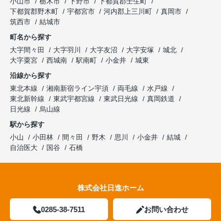
小山市
栃木市
下野市
下都賀郡壬生町
下都賀郡野木町
宇都宮市
河内郡上三川町
真岡市
筑西市
結城市
町名から探す
大字間々田
大字羽川
大字友沼
大字安塚
城北
大字粟宮
西城南
駅南町
小金井
城東
沿線から探す
東北本線
湘南新宿ライン宇須
両毛線
水戸線
東北新幹線
東武宇都宮線
東武日光線
真岡鉄道
日光線
烏山線
駅から探す
小山
小田林
間々田
野木
思川
小金井
結城
自治医大
国谷
石橋
株式会社日進ホーム
0285-38-7511
お問い合わせ