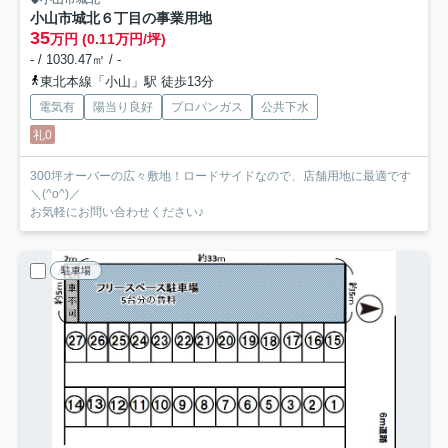
小山市城北６丁目の事業用地
35
万円 (0.11万円/坪)
- / 1030.47㎡ / -
東北本線「小山」駅 徒歩13分
電気有
陽当り良好
プロパンガス
公共下水
礼0
300坪オーバーの広々敷地！ロードサイドなので、店舗用地に最適です
＼(^o^)／
お気軽にお問い合わせください♪
駐車場