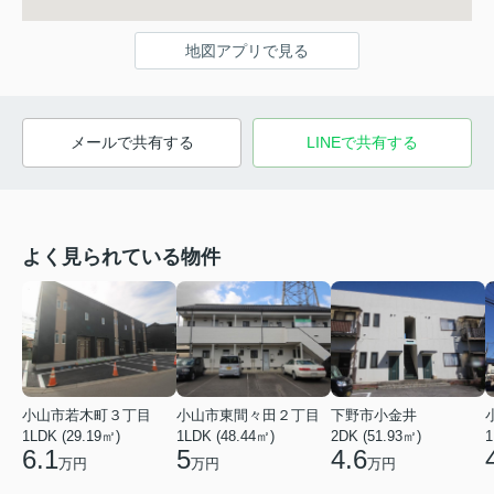
地図アプリで見る
メールで共有する
LINEで共有する
よく見られている物件
小山市若木町３丁目
小山市東間々田２丁目
下野市小金井
1LDK (29.19㎡)
1LDK (48.44㎡)
2DK (51.93㎡)
1
6.1
5
4.6
万円
万円
万円