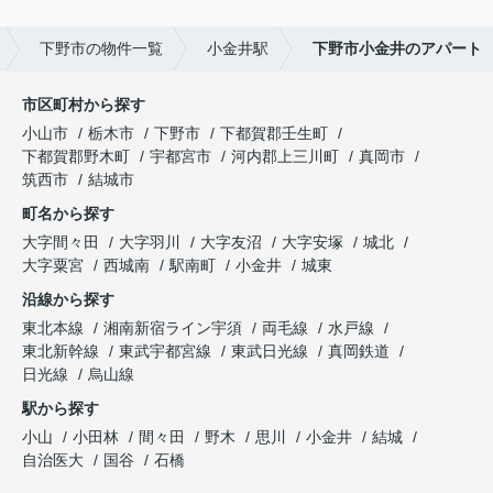
下野市の物件一覧
小金井駅
下野市小金井のアパート
市区町村から探す
小山市
栃木市
下野市
下都賀郡壬生町
下都賀郡野木町
宇都宮市
河内郡上三川町
真岡市
筑西市
結城市
町名から探す
大字間々田
大字羽川
大字友沼
大字安塚
城北
大字粟宮
西城南
駅南町
小金井
城東
沿線から探す
東北本線
湘南新宿ライン宇須
両毛線
水戸線
東北新幹線
東武宇都宮線
東武日光線
真岡鉄道
日光線
烏山線
駅から探す
小山
小田林
間々田
野木
思川
小金井
結城
自治医大
国谷
石橋