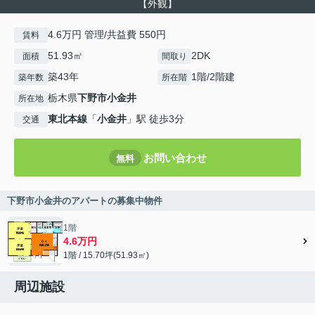
【外観】
4.6万円 管理/共益費 550円
賃料
51.93㎡
2DK
面積
間取り
築43年
1階/2階建
築年数
所在階
栃木県
下野市
小金井
所在地
東北本線
「
小金井
」駅 徒歩3分
交通
お問い合わせ
無料
下野市小金井のアパートの募集中物件
1階
4.6万円
1階 / 15.70坪(51.93㎡)
周辺施設