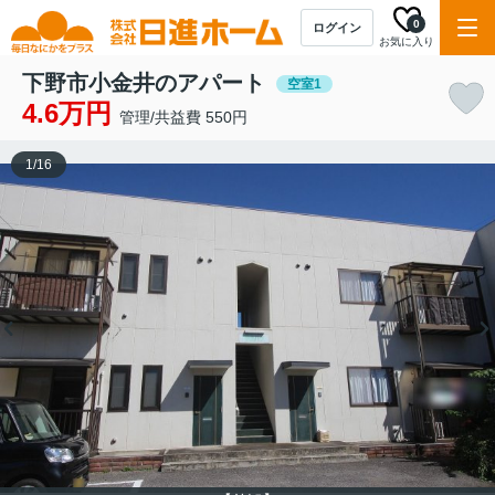
0
ログイン
お気に入り
下野市小金井のアパート
空室1
4.6万円
管理/共益費 550円
1
/
16